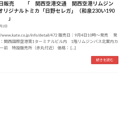
4日販売 「 関西空港交通 関西空港リムジン
オリジナルトミカ「日野セレガ」（和泉230い190
） 」
9月2日
://www.kate.co.jp/info/detail/472 販売日：9月4日10時～発売 発
：関西国際空港第1ターミナルビル内 1階リムジンバス北案内カ
ー前 特設販売所（赤丸付近） 価格： […]
続きを読む