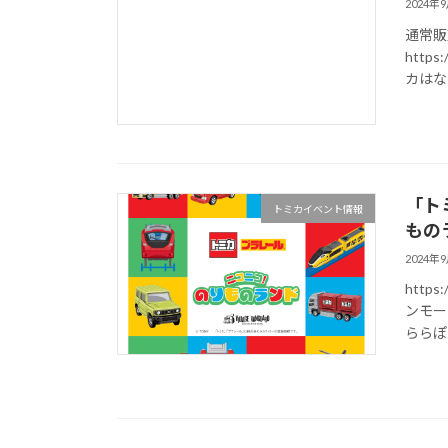
2024年
通常販
https:
カはな
「ト
トミカイベント情報
もの
2024年
https
ンモー
ららぽ