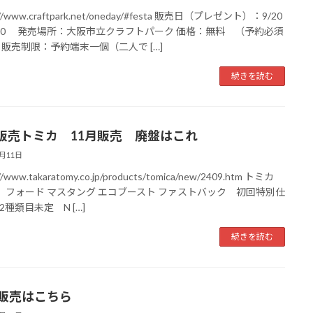
://www.craftpark.net/oneday/#festa 販売日（プレゼント）：9/20
/20 発売場所：大阪市立クラフトパーク 価格：無料 （予約必須
 販売制限：予約端末一個（二人で […]
続きを読む
販売トミカ 11月販売 廃盤はこれ
9月11日
//www.takaratomy.co.jp/products/tomica/new/2409.htm トミカ
91 フォード マスタング エコブースト ファストバック 初回特別仕
2種類目未定 N […]
続きを読む
月販売はこちら