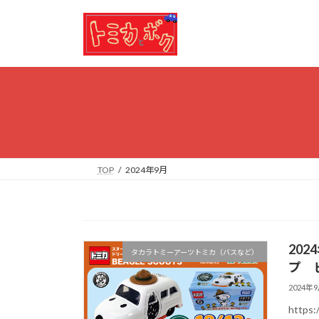
コ
ナ
ン
ビ
テ
ゲ
ン
ー
ツ
シ
へ
ョ
ス
ン
キ
に
ッ
移
プ
動
TOP
2024年9月
20
タカラトミーアーツトミカ（バスなど）
プ 
2024年
https: