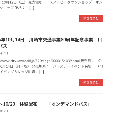
年10月12日（土） 発売場所： スヌーピータウンショップ オン
ショップ 価格： […]
続きを読む
6年10月14日 川崎市交通事業80周年記念事業 川
バス
9月18日
://www.city.kawasaki.jp/820/page/0000154039.html 販売日： 令
10月14日（月・祝） 発売場所： バースデーイベント会場 （飛
イビングカレッジ川崎： […]
続きを読む
20～10/20 体験配布 「オンデマンドバス」
9月12日