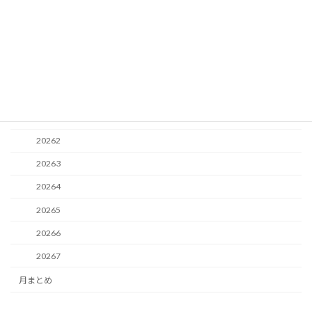
青箱トミカ
黒箱トミカ
年別新商品
2026
20261
20262
20263
20264
20265
20266
20267
月まとめ