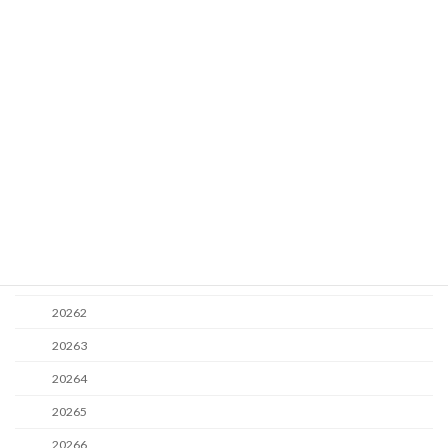
通常トミカ
キャラ・ドリームトミカ
赤箱トミカ
青箱トミカ
黒箱トミカ
年別新商品
2026
20261
20262
20263
20264
20265
20266